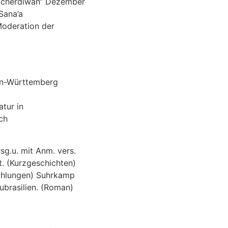
licherdiwan“ Dezember
Sana’a
Moderation der
en-Württemberg
tur in
sch
g.u. mit Anm. vers.
. (Kurzgeschichten)
zählungen) Suhrkamp
brasilien. (Roman)