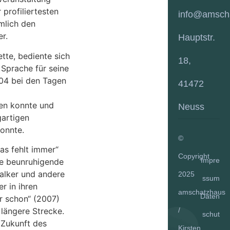
 profiliertesten
info@amsch
mlich den
r.
Hauptstr.
tte, bediente sich
18,
 Sprache für seine
004 bei den Tagen
41472
gen konnte und
Neuss
gartigen
onnte.
©
as fehlt immer“
Copyright
Impre
ie beunruhigende
alker und andere
2025
ssum
r in ihren
amschatzhaus
Daten
r schon“ (2007)
 längere Strecke.
/
schut
 Zukunft des
Kirsten