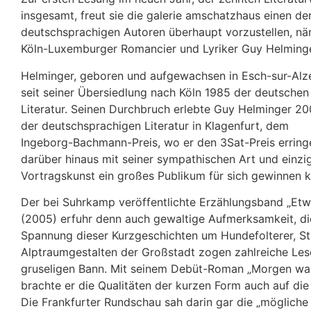
insgesamt, freut sie die galerie amschatzhaus einen der
deutschsprachigen Autoren überhaupt vorzustellen, nä
Köln-Luxemburger Romancier und Lyriker Guy Helminge
Helminger, geboren und aufgewachsen in Esch-sur-Alze
seit seiner Übersiedlung nach Köln 1985 der deutschen
Literatur. Seinen Durchbruch erlebte Guy Helminger 2
der deutschsprachigen Literatur in Klagenfurt, dem
Ingeborg-Bachmann-Preis, wo er den 3Sat-Preis errin
darüber hinaus mit seiner sympathischen Art und einzi
Vortragskunst ein großes Publikum für sich gewinnen k
Der bei Suhrkamp veröffentlichte Erzählungsband „Etw
(2005) erfuhr denn auch gewaltige Aufmerksamkeit, d
Spannung dieser Kurzgeschichten um Hundefolterer, St
Alptraumgestalten der Großstadt zogen zahlreiche Lese
gruseligen Bann. Mit seinem Debüt-Roman „Morgen wa
brachte er die Qualitäten der kurzen Form auch auf die
Die Frankfurter Rundschau sah darin gar die „mögliche