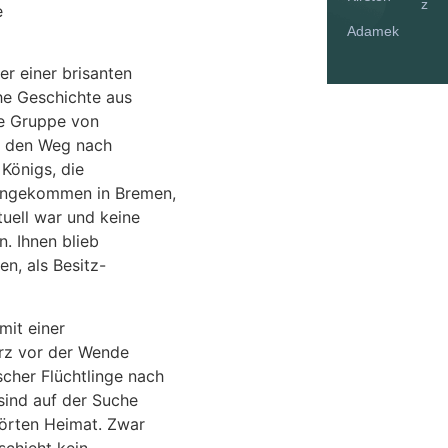
z
e
Adamek
er einer brisanten
he Geschichte aus
ne Gruppe von
f den Weg nach
 Königs, die
 Angekommen in Bremen,
tuell war und keine
n. Ihnen blieb
en, als Besitz-
mit einer
urz vor der Wende
cher Flüchtlinge nach
sind auf der Suche
törten Heimat. Zwar
schieht kein