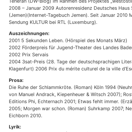
Teheran (DW-Blog) im Rahmen des Projektes „westöst
2008 – Januar 2009 Autorenresidenz Deutsches Haus 
(Jemen)(Internet-Tagebuch Jemen). Seit Januar 2010 
Sendung KULTUR bei RTL (Luxemburg).
Auszeichnungen:
2001 5 Sekunden Leben. (Hörspiel des Monats März)
2002 Förderpreis für Jugend-Theater des Landes Bad
2002 Prix Servais
2004 3sat-Preis (28. Tage der deutschsprachigen Litera
Klagenfurt) 2006 Prix du mérite culturel de la ville d’E
Prosa:
Die Ruhe der Schlammkröte. (Roman) Köln 1994 (Neuhrs
von Manuel Andrack, Kiepenheuer & Witsch 2007); Rost
Editions Phi, Echternach 2001; Etwas fehlt immer. (Er
2005; Morgen war schon. (Roman) Suhrkamp 2007; Neu
Eichborn 2010.
Lyrik: