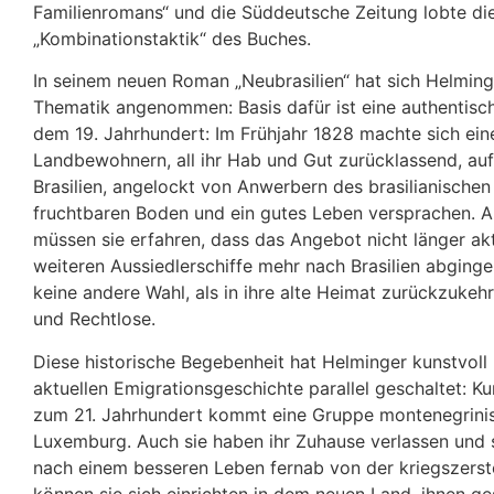
Familienromans“ und die Süddeutsche Zeitung lobte di
„Kombinationstaktik“ des Buches.
In seinem neuen Roman „Neubrasilien“ hat sich Helming
Thematik angenommen: Basis dafür ist eine authentisc
dem 19. Jahrhundert: Im Frühjahr 1828 machte sich ei
Landbewohnern, all ihr Hab und Gut zurücklassend, au
Brasilien, angelockt von Anwerbern des brasilianischen
fruchtbaren Boden und ein gutes Leben versprachen.
müssen sie erfahren, dass das Angebot nicht länger ak
weiteren Aussiedlerschiffe mehr nach Brasilien abginge
keine andere Wahl, als in ihre alte Heimat zurückzukehr
und Rechtlose.
Diese historische Begebenheit hat Helminger kunstvoll 
aktuellen Emigrationsgeschichte parallel geschaltet: K
zum 21. Jahrhundert kommt eine Gruppe montenegrinis
Luxemburg. Auch sie haben ihr Zuhause verlassen und 
nach einem besseren Leben fernab von der kriegszers
können sie sich einrichten in dem neuen Land, ihnen ge