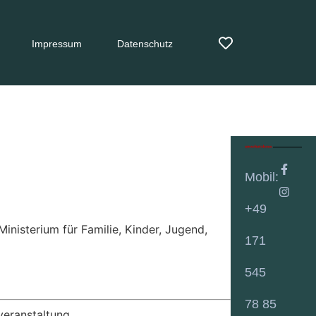
Impressum
Datenschutz
Mobil:
+49
nisterium für Familie, Kinder, Jugend,
171
545
78 85
veranstaltung