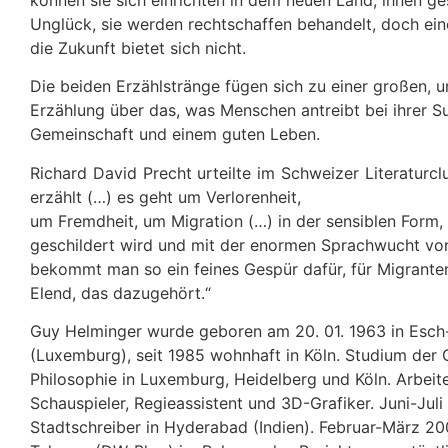
Unglück, sie werden rechtschaffen behandelt, doch ein
die Zukunft bietet sich nicht.
Die beiden Erzählstränge fügen sich zu einer großen, u
Erzählung über das, was Menschen antreibt bei ihrer 
Gemeinschaft und einem guten Leben.
Richard David Precht urteilte im Schweizer Literaturcl
erzählt (…) es geht um Verlorenheit,
um Fremdheit, um Migration (…) in der sensiblen Form, 
geschildert wird und mit der enormen Sprachwucht vo
bekommt man so ein feines Gespür dafür, für Migrante
Elend, das dazugehört.“
Guy Helminger wurde geboren am 20. 01. 1963 in Esch-
(Luxemburg), seit 1985 wohnhaft in Köln. Studium der 
Philosophie in Luxemburg, Heidelberg und Köln. Arbeite
Schauspieler, Regieassistent und 3D-Grafiker. Juni-Jul
Stadtschreiber in Hyderabad (Indien). Februar-März 20