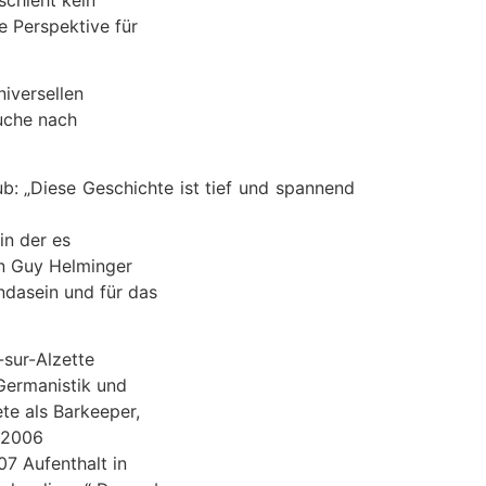
e Perspektive für
niversellen
Suche nach
ub: „Diese Geschichte ist tief und spannend
in der es
n Guy Helminger
ndasein und für das
sur-Alzette
Germanistik und
te als Barkeeper,
i 2006
07 Aufenthalt in