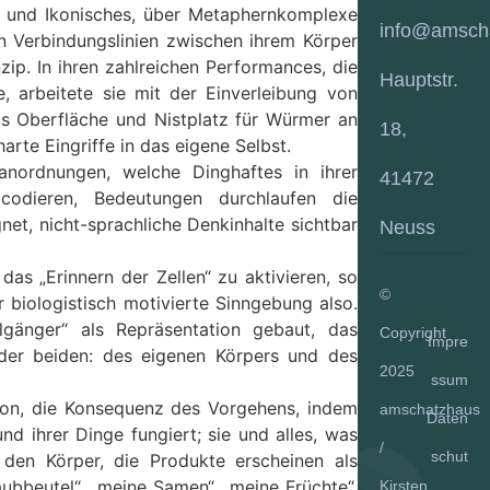
n und Ikonisches, über Metaphernkomplexe
info@amsch
en Verbindungslinien zwischen ihrem Körper
nzip. In ihren zahlreichen Performances, die
Hauptstr.
e, arbeitete sie mit der Einverleibung von
als Oberfläche und Nistplatz für Würmer an
18,
arte Eingriffe in das eigene Selbst.
sanordnungen, welche Dinghaftes in ihrer
41472
 codieren, Bedeutungen durchlaufen die
et, nicht-sprachliche Denkinhalte sichtbar
Neuss
das „Erinnern der Zellen“ zu aktivieren, so
©
hr biologistisch motivierte Sinngebung also.
elgänger“ als Repräsentation gebaut, das
Copyright
Impre
ch der beiden: des eigenen Körpers und des
2025
ssum
ion, die Konsequenz des Vorgehens, indem
amschatzhaus
Daten
nd ihrer Dinge fungiert; sie und alles, was
/
schut
den Körper, die Produkte erscheinen als
ubbeutel“, „meine Samen“, „meine Früchte“,
Kirsten