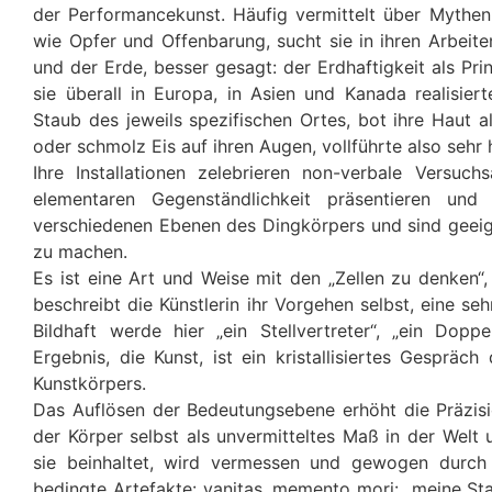
der Performancekunst. Häufig vermittelt über Mythe
wie Opfer und Offenbarung, sucht sie in ihren Arbeit
und der Erde, besser gesagt: der Erdhaftigkeit als Pri
sie überall in Europa, in Asien und Kanada realisiert
Staub des jeweils spezifischen Ortes, bot ihre Haut 
oder schmolz Eis auf ihren Augen, vollführte also sehr h
Ihre Installationen zelebrieren non-verbale Versuch
elementaren Gegenständlichkeit präsentieren und
verschiedenen Ebenen des Dingkörpers und sind geeign
zu machen.
Es ist eine Art und Weise mit den „Zellen zu denken“, 
beschreibt die Künstlerin ihr Vorgehen selbst, eine se
Bildhaft werde hier „ein Stellvertreter“, „ein Dopp
Ergebnis, die Kunst, ist ein kristallisiertes Gesprä
Kunstkörpers.
Das Auflösen der Bedeutungsebene erhöht die Präzis
der Körper selbst als unvermitteltes Maß in der Welt u
sie beinhaltet, wird vermessen und gewogen durch 
bedingte Artefakte: vanitas, memento mori: „meine Sta