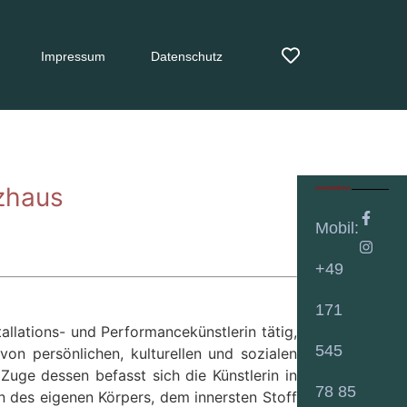
Impressum
Datenschutz
zhaus
Mobil:
+49
171
tallations- und Performancekünstlerin tätig,
545
von persönlichen, kulturellen und sozialen
uge dessen befasst sich die Künstlerin in
78 85
 des eigenen Körpers, dem innersten Stoff