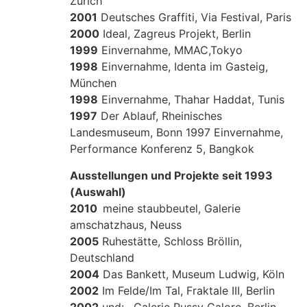
Zürich
2001
Deutsches Graffiti, Via Festival, Paris
2000
Ideal, Zagreus Projekt, Berlin
1999
Einvernahme, MMAC,Tokyo
1998
Einvernahme, Identa im Gasteig,
München
1998
Einvernahme, Thahar Haddat, Tunis
1997
Der Ablauf, Rheinisches
Landesmuseum, Bonn 1997 Einvernahme,
Performance Konferenz 5, Bangkok
Ausstellungen und Projekte seit 1993
(Auswahl)
2010
meine staubbeutel, Galerie
amschatzhaus, Neuss
2005
Ruhestätte, Schloss Bröllin,
Deutschland
2004
Das Bankett, Museum Ludwig, Köln
2002
Im Felde/Im Tal, Fraktale III, Berlin
2002
und: , Galerie Pussy Galore, Berlin