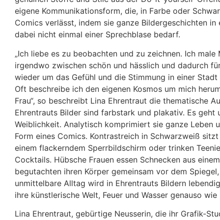
eigene Kommunikationsform, die, in Farbe oder Schwarz
Comics verlässt, indem sie ganze Bildergeschichten i
dabei nicht einmal einer Sprechblase bedarf.
„Ich liebe es zu beobachten und zu zeichnen. Ich male M
irgendwo zwischen schön und hässlich und dadurch für
wieder um das Gefühl und die Stimmung in einer Stadt 
Oft beschreibe ich den eigenen Kosmos um mich herum, 
Frau“, so beschreibt Lina Ehrentraut die thematische A
Ehrentrauts Bilder sind farbstark und plakativ. Es geht
Weiblichkeit. Analytisch komprimiert sie ganze Leben 
Form eines Comics. Kontrastreich in Schwarzweiß sitzt
einem flackerndem Sperrbildschirm oder trinken Teeni
Cocktails. Hübsche Frauen essen Schnecken aus einem
begutachten ihren Körper gemeinsam vor dem Spiegel, b
unmittelbare Alltag wird in Ehrentrauts Bildern lebend
ihre künstlerische Welt, Feuer und Wasser genauso wie
Lina Ehrentraut, gebürtige Neusserin, die ihr Grafik-S