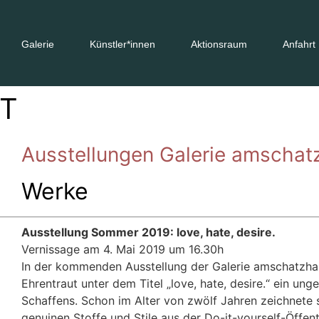
Galerie
Künstler*innen
Aktionsraum
Anfahrt
UT
Ausstellungen Galerie amschat
Werke
Ausstellung Sommer 2019: love, hate, desire.
Vernissage am 4. Mai 2019 um 16.30h
In der kommenden Ausstellung der Galerie amschatzhau
Ehrentraut unter dem Titel „love, hate, desire.“ ein u
Schaffens. Schon im Alter von zwölf Jahren zeichnete 
genuinen Stoffe und Stile aus der Do-it-yourself-Öffent