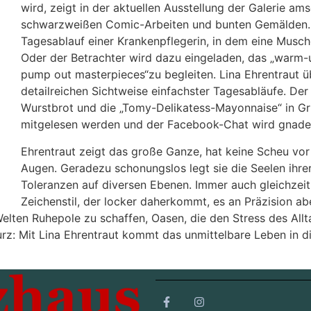
wird, zeigt in der aktuellen Ausstellung der Galerie 
schwarzweißen Comic-Arbeiten und bunten Gemälden. Vi
Tagesablauf einer Krankenpflegerin, in dem eine Musche
Oder der Betrachter wird dazu eingeladen, das „warm-up
pump out masterpieces“zu begleiten. Lina Ehrentraut ü
detailreichen Sichtweise einfachster Tagesabläufe. De
Wurstbrot und die „Tomy-Delikatess-Mayonnaise“ in Gr
mitgelesen werden und der Facebook-Chat wird gnaden
Ehrentraut zeigt das große Ganze, hat keine Scheu vo
Augen. Geradezu schonungslos legt sie die Seelen ihrer
Toleranzen auf diversen Ebenen. Immer auch gleichzeiti
Zeichenstil, der locker daherkommt, es an Präzision abe
 Welten Ruhepole zu schaffen, Oasen, die den Stress des Al
Kurz: Mit Lina Ehrentraut kommt das unmittelbare Leben in 